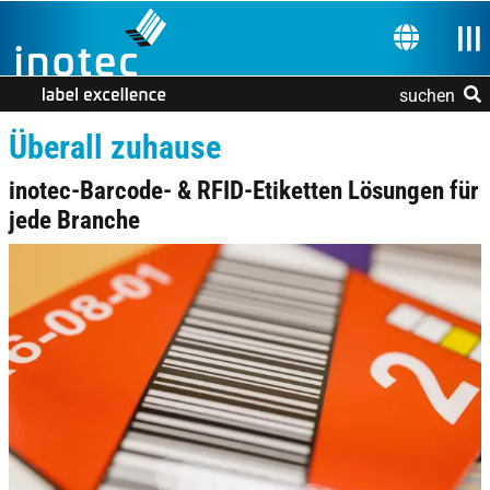
Zur Navigation springen
Zum Inhalt springen
Nav
SPRACHE 
suchen
Überall zuhause
inotec-Barcode- & RFID-Etiketten Lösungen für
jede Branche