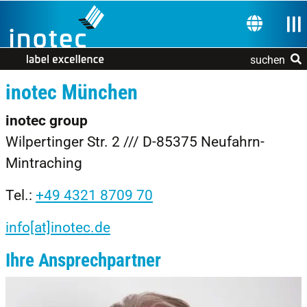
Zur Navigation springen
Zum Inhalt springen
Nav
SPRACHE 
suchen
inotec München
inotec group
Wilpertinger Str. 2 /// D-85375 Neufahrn-
Mintraching
Tel.:
+49 4321 8709 70
info[at]inotec.de
Ihre Ansprechpartner