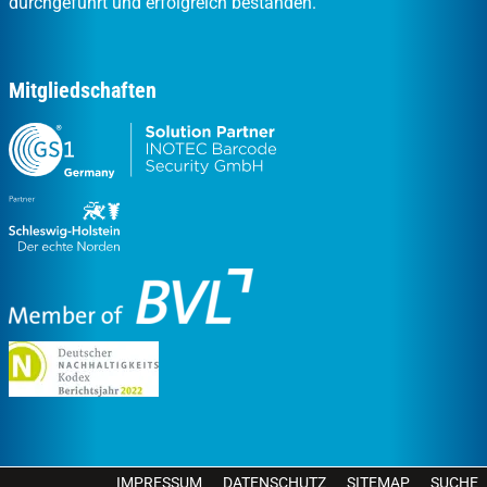
durchgeführt und erfolgreich bestanden.
Mitgliedschaften
IMPRESSUM
DATENSCHUTZ
SITEMAP
SUCHE