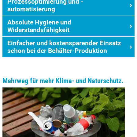
Prozessoptimierung und -
automatisierung
Absolute Hygiene und
Widerstandsfähigkeit
Einfacher und kostensparender Einsatz
schon bei der Behälter-Produktion
Mehrweg für mehr Klima- und Naturschutz.