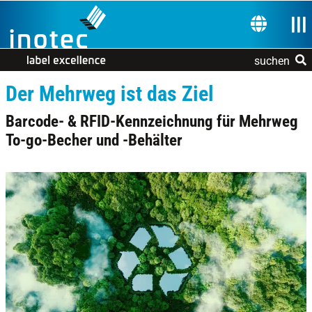
Zur Navigation springen
Zum Inhalt springen
Nav
SPRACHE 
suchen
Der Mehrweg ist das Ziel
Barcode- & RFID-Kennzeichnung für Mehrweg
To-go-Becher und -Behälter